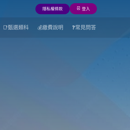
隱私權條款
登入
📑甄選類科
💰繳費說明
❓常見問答